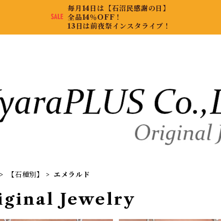
毎月14日は【石沼民感謝の日】
全品14％OFF！
13日は前夜祭インスタライブ！
【石種別】
エメラルド
iginal Jewelry