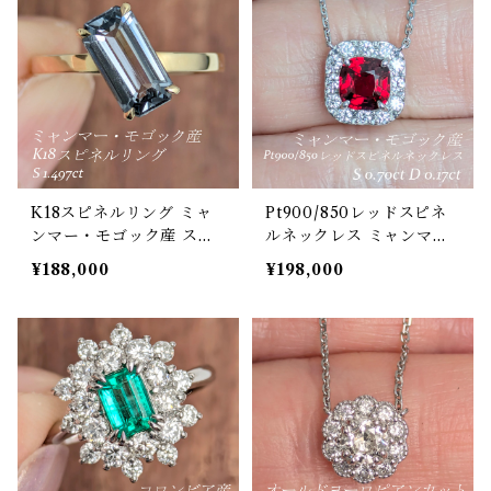
K18スピネルリング ミャ
Pt900/850レッドスピネ
ンマー・モゴック産 スピ
ルネックレス ミャンマ
ネル 1.497ct 【PRO2075
ー・モゴック産 レッドス
¥188,000
¥198,000
84】
ピネル 0.70ct ダイヤモン
ド 0.17ct【PRO208199】