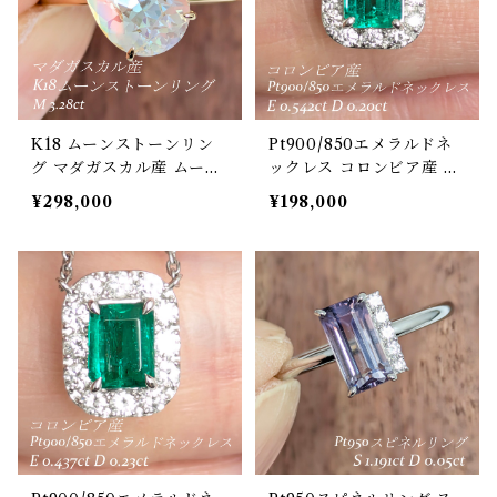
K18 ムーンストーンリン
Pt900/850エメラルドネ
グ マダガスカル産 ムーン
ックレス コロンビア産 エ
ストーン 3.28ct 【PRO2
メラルド 0.542ct ダイヤ
¥298,000
¥198,000
07078】
モンド 0.20ct【PRO207
056】