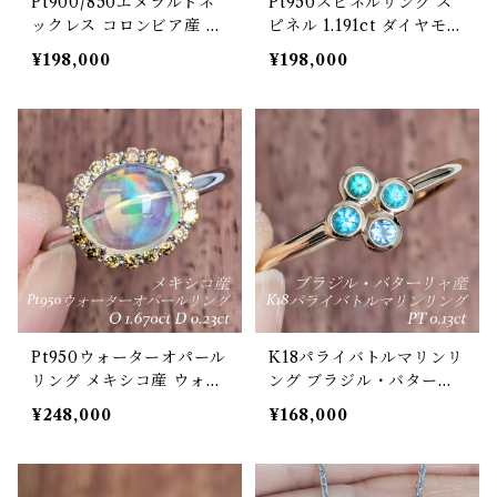
Pt900/850エメラルドネ
Pt950スピネルリング ス
ックレス コロンビア産 エ
ピネル 1.191ct ダイヤモン
メラルド 0.437ct ダイヤ
ド 0.05ct【PRO20836
¥198,000
¥198,000
モンド 0.23ct【PRO207
8】
054】
Pt950ウォーターオパール
K18パライバトルマリンリ
リング メキシコ産 ウォー
ング ブラジル・バターリ
ターオパール 1.670ct ダ
ャ産 パライバトルマリン
¥248,000
¥168,000
イヤモンド 0.23ct【PRO
0.13ct 【PRO208293】
208367】