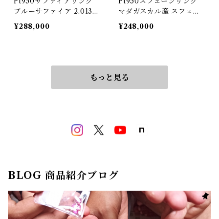
Pt950サファイアリング
Pt950スフェーンリング
ブルーサファイア 2.013ct
マダガスカル産 スフェー
ダイヤモンド 0.83ct【PR
ン 1.54ct ダイヤモンド 0.
¥288,000
¥248,000
O204488】
82ct【PRO207835】
もっと見る
BLOG 商品紹介ブログ