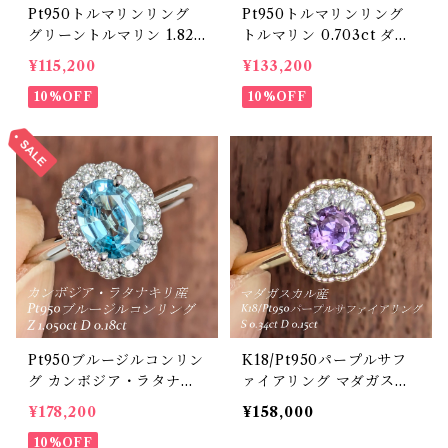
Pt950トルマリンリング
Pt950トルマリンリング
グリーントルマリン 1.827
トルマリン 0.703ct ダイ
ct 【PRO208635】
ヤモンド 0.15ct【PRO20
¥115,200
¥133,200
8634】
10%OFF
10%OFF
Pt950ブルージルコンリン
K18/Pt950パープルサフ
グ カンボジア・ラタナキ
ァイアリング マダガスカ
リ産 ブルージルコン 1.05
ル産 パープルサファイア
¥178,200
¥158,000
0ct ダイヤモンド 0.18ct
0.34ct ダイヤモンド 0.15
【PRO208684】
10%OFF
ct【PRO208695】