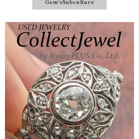
Gem‘sSubculture