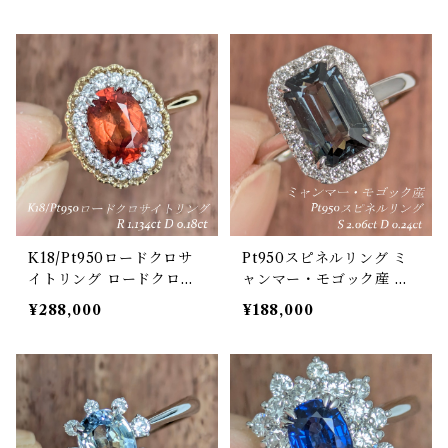
産 パライバトルマリン ブ
イヤモンド 0.20ct【PRO
ラジル・バターリャ産 ス
207989】
ピネル 1.08ct パライバト
ルマリン 0.09ct ダイヤモ
ンド 0.04ct【PRO20807
6】
K18/Pt950ロードクロサ
Pt950スピネルリング ミ
イトリング ロードクロサ
ャンマー・モゴック産 ス
イト 1.134ct ダイヤモンド
ピネル 2.06ct ダイヤモン
¥288,000
¥188,000
0.18ct【PRO208075】
ド 0.24ct【PRO20758
5】