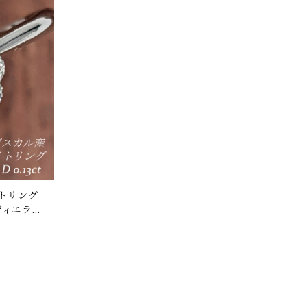
イトリング
ディエライ
3ct【PRO