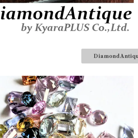
DiamondAntiq