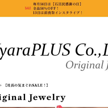
毎月14日は【石沼民感謝の日】
全品14％OFF！
13日は前夜祭インスタライブ！
【社長の気まぐれSALE！】
iginal Jewelry