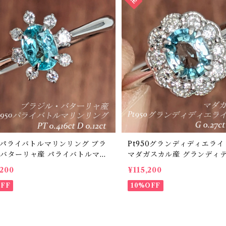
50パライバトルマリンリング ブラ
Pt950グランディディエラ
バターリャ産 パライバトルマリ
マダガスカル産 グランディ
416ct ダイヤモンド 0.12ct【PR
ト 0.27ct ダイヤモンド 0.1
,200
¥115,200
538】
207118】
OFF
10%OFF