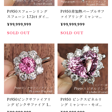
Pt950スフェーンリング
Pt950非加熱パープルサフ
スフェーン 1.72ct ダイヤ
ァイアリング ミャンマ
モンド 1.02ct【PRO2055
ー・モゴック産 非加熱パ
¥99,999,999
¥99,999,999
72】
ープルサファイア 1.49ct
ダイヤモンド 1.06ct【PR
SOLD OUT
SOLD OUT
O206651】
Pt950ピンクサファイアリ
Pt950 ピンクスピネルリ
ング ピンクサファイア 1.1
ング ミャンマー・モゴッ
21ct ダイヤモンド 0.77ct
ク産 ピンクスピネル 3.60