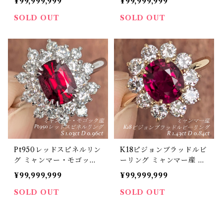
¥99,999,999
¥99,999,999
【PRO207221】
8ct ダイヤモンド 1.03ct
【PRO206909】
SOLD OUT
SOLD OUT
Pt950レッドスピネルリン
K18ピジョンブラッドルビ
グ ミャンマー・モゴック
ーリング ミャンマー産 ピ
産 スピネル 1.03ct ダイヤ
ジョンブラッドルビー 1.4
¥99,999,999
¥99,999,999
モンド 0.96ct【PRO206
3ct ダイヤモンド 0.84ct
899】
【PRO206325】
SOLD OUT
SOLD OUT