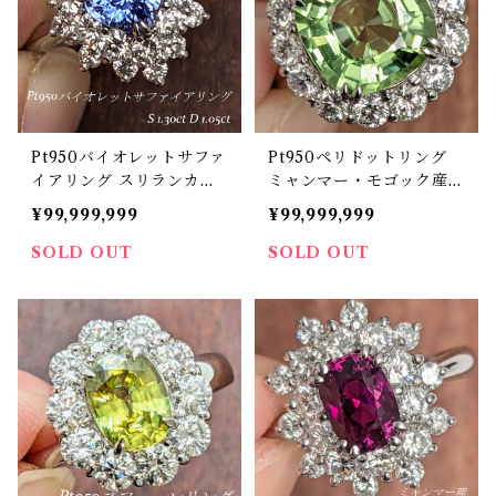
Pt950バイオレットサファ
Pt950ペリドットリング
イアリング スリランカ産
ミャンマー・モゴック産
サファイア 1.30ct ダイヤ
ペリドット 3.73ct ダイヤ
¥99,999,999
¥99,999,999
モンド 1.05ct【PRO2062
モンド 1.20ct【PRO2062
23】
12】
SOLD OUT
SOLD OUT