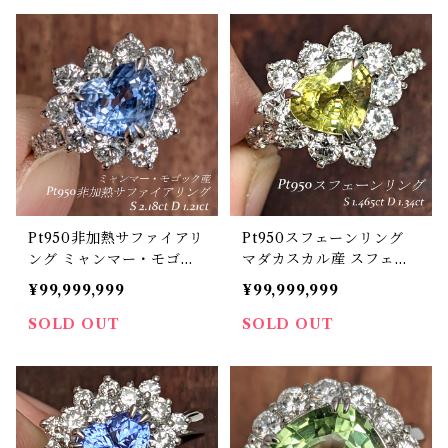
Pt950非加熱サファイアリ
Pt950スフェーンリング
ング ミャンマー・モゴッ
マダカスカル産 スフェー
ク産 非加熱サファイア 2.1
ン 1.465ct ダイヤモンド
¥99,999,999
¥99,999,999
8ct ダイヤモンド 1.21ct
1.34ct【PRO206788】
【PRO207110】
SOLD OUT
SOLD OUT