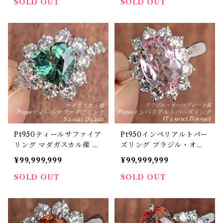
イヤモンド 0.36ct 【PRO
1.317ct ダイヤモンド 0.9
SOLD OUT
SOLD OUT
206577】
2ct【PRO207190】
Pt950ティールサファイア
Pt950インペリアルトパー
リング マダガスカル産 テ
ズリング ブラジル・オー
ィールサファイア 2.02ct
ロプレート産 インペリア
¥99,999,999
¥99,999,999
ダイヤモンド 1.21ct【PR
ルトパーズ 2.503ct ダイ
O207079】
ヤモンド 0.59ct【PRO20
SOLD OUT
SOLD OUT
7189】