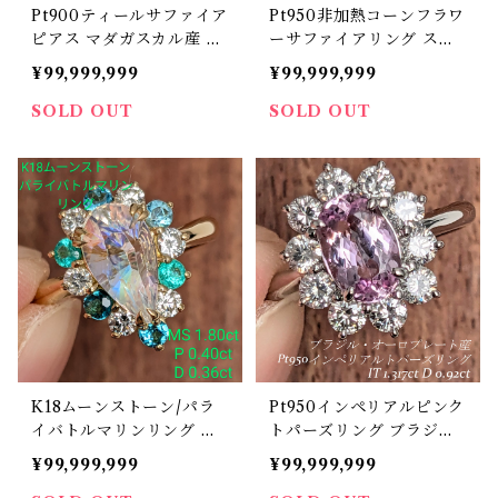
Pt900ティールサファイア
Pt950非加熱コーンフラワ
ピアス マダガスカル産 テ
ーサファイアリング スリ
ィールサファイア 0.85ct
ランカ産 非加熱ブルーサ
¥99,999,999
¥99,999,999
0.82ct ダイヤモンド 0.20
ファイア 1.55ct ダイヤモ
ct 0.20ct【PRO20635
ンド 1.03ct【PRO20661
SOLD OUT
SOLD OUT
7】
5】
K18ムーンストーン/パラ
Pt950インペリアルピンク
イバトルマリンリング ム
トパーズリング ブラジ
ーンストーン 1.80ct パラ
ル・オーロプレート産 イ
¥99,999,999
¥99,999,999
イバトルマリン 0.40ct ダ
ンペリアルピンクトパーズ