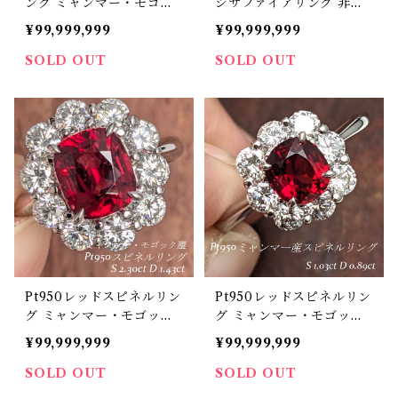
ング ミャンマー・モゴッ
ジサファイアリング 非加
ク産 レッドスピネル 1.93
熱カラーチェンジサファイ
¥99,999,999
¥99,999,999
ct ダイヤモンド 0.79ct
ア 1.06ct ダイヤモンド 1.
【PRO206293】
00ct【PRO206342】
SOLD OUT
SOLD OUT
Pt950レッドスピネルリン
Pt950レッドスピネルリン
グ ミャンマー・モゴック
グ ミャンマー・モゴック
産 レッドスピネル 2.30ct
産 スピネル 1.03ct ダイヤ
¥99,999,999
¥99,999,999
ダイヤモンド 1.43ct【PR
モンド 0.89ct【PRO206
O206902】
308】
SOLD OUT
SOLD OUT