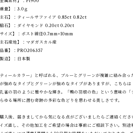
金属素材】：Pt900
重量】：3.0ｇ
主石】：ティールサファイア 0.85ct 0.82ct
脇石】：ダイヤモンド 0.20ct 0.20ct
サイズ】：ポスト線径0.7mm×10mm
主石産地】：マダガスカル産
品番】：PRO206357
製造】：日本製
ティールカラー」と呼ばれる、ブルーとグリーンが複雑に絡み合っ
が強めなタイプとグリーンが強めなタイプがありますが、こちらは
孔雀の羽のように雅やかな輝き。「鴨の羽根の色」という意味の「
らゆる場所に潜む奇跡の多彩な色どりを思わせる美しさです。
購入後、届きましてから気になる点がございましたらご連絡くださ
イズ直し、その他加工をご希望の場合は事前にご相談下さい。別途