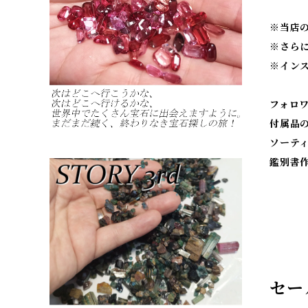
※当店
※
さら
※
イン
フォロ
付属品
ソーテ
鑑別書
セー