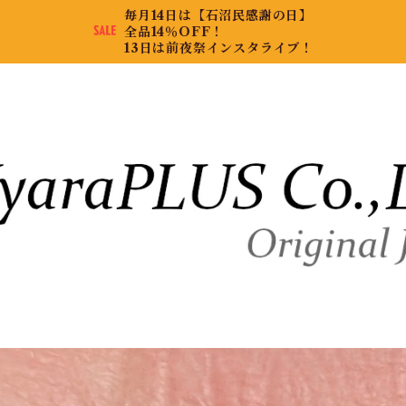
毎月14日は【石沼民感謝の日】
全品14％OFF！
13日は前夜祭インスタライブ！