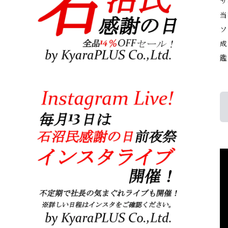
サ
当
ソ
成
鑑