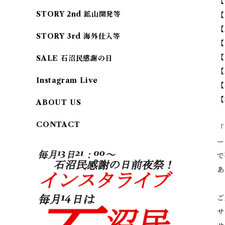
【
STORY 2nd 鉱山開発等
【
【
STORY 3rd 海外仕入等
【
【
SALE 石沼民感謝の日
【
Instagram Live
【
【
ABOUT US
CONTACT
「
ー
で
あ
ご
サ