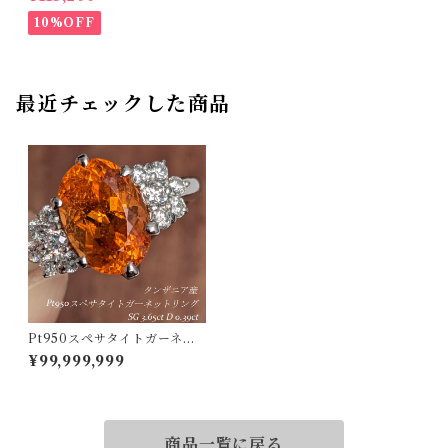
ンディディエライト 0.27ct ダ
イヤモンド 0.13ct【PRO2071
10%OFF
18】
最近チェックした商品
Pt950スペサタイトガーネッ
トリング タンザニア産 スペサ
¥99,999,999
タイトガーネット 3.65ct ダイ
ヤモンド 0.39ct【PRO20712
4】
商品一覧に戻る