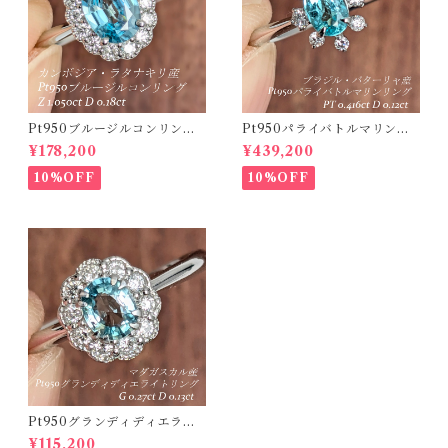
Pt950ブルージルコンリング
Pt950パライバトルマリンリ
カンボジア・ラタナキリ産 ブ
ング ブラジル・バターリャ産
¥178,200
¥439,200
ルージルコン 1.050ct ダイヤ
パライバトルマリン 0.416ct
モンド 0.18ct【PRO20868
ダイヤモンド 0.12ct【PRO2
10%OFF
10%OFF
4】
07538】
Pt950グランディディエライ
トリング マダガスカル産 グラ
¥115,200