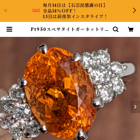
毎月14日は【石沼民感謝の日】
全品14％OFF！
13日は前夜祭インスタライブ！
Pt950スペサタイトガーネットリン
グ タンザニア産 スペサタイトガー
ネット 3.65ct ダイヤモンド 0.39
ct【PRO207124】 | KyaraPLU
S Co.,Ltd.