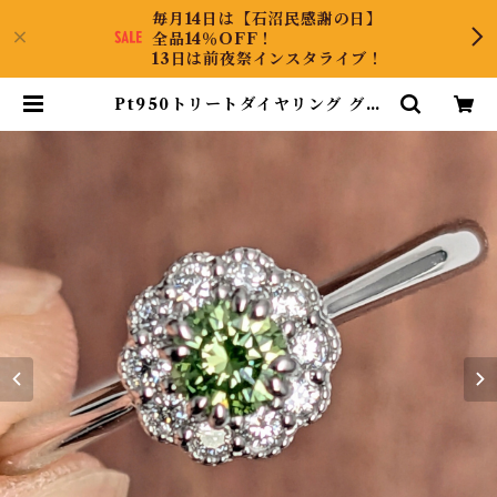
毎月14日は【石沼民感謝の日】
全品14％OFF！
13日は前夜祭インスタライブ！
Pt950トリートダイヤリング グリ
ーンダイヤモンド 0.183ct ダイヤ
モンド 0.09ct【PRO201500】 |
KyaraPLUS Co.,Ltd.