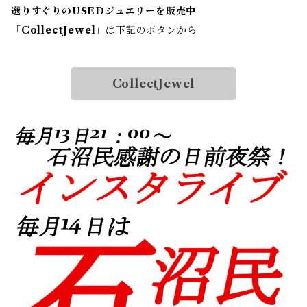
選りすぐりのUSEDジュエリーを販売中
「
CollectJewel
」は下記のボタンから
CollectJewel