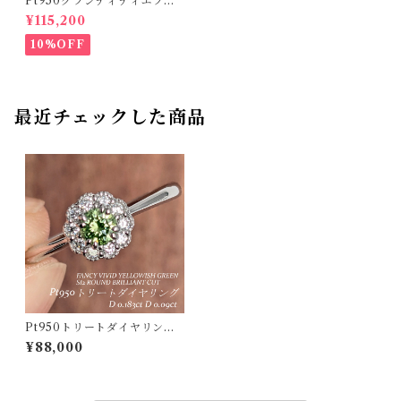
Pt950グランディディエライ
トリング マダガスカル産 グラ
¥115,200
ンディディエライト 0.27ct ダ
イヤモンド 0.13ct【PRO2071
10%OFF
18】
最近チェックした商品
Pt950トリートダイヤリング
グリーンダイヤモンド 0.183c
¥88,000
t ダイヤモンド 0.09ct【PRO
201500】