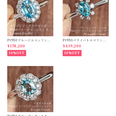
Pt950ブルージルコンリング
Pt950パライバトルマリンリ
カンボジア・ラタナキリ産 ブ
ング ブラジル・バターリャ産
¥178,200
¥439,200
ルージルコン 1.050ct ダイヤ
パライバトルマリン 0.416ct
モンド 0.18ct【PRO20868
ダイヤモンド 0.12ct【PRO2
10%OFF
10%OFF
4】
07538】