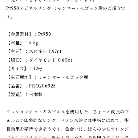
Pt950スピネルリング ミャンマー・モゴック産のご紹介で
す。
【金属素材】：Pt950
【重量】：5.5g
【主石】：スピネル 1.97ct
【脇石】：ダイヤモンド 0.60ct
【サイズ】：12号
【主石産地】：ミャンマー・モゴック産
【品番】：PRO206925
【製造】：日本製
クッションカットのスピネルを使用した、ちょっと縦長のフ
ォルムが印象的なリング。バランス的には中指にはめて、指
長効果を期待できそうです。色合いは、ほんの少しオレンジ
（もしくはイエロー）をかんだような、でも限りなくピンク