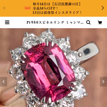
毎月14日は【石沼民感謝の日】
全品14％OFF！
13日は前夜祭インスタライブ！
Pt950スピネルリング ミャンマ
ー・モゴック産 スピネル 1.97ct ダ
イヤモンド 0.60ct【PRO20692
5】 | KyaraPLUS Co.,Ltd.