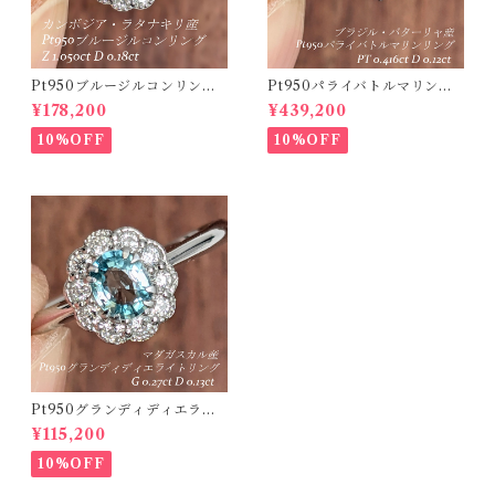
Pt950ブルージルコンリング
Pt950パライバトルマリンリ
カンボジア・ラタナキリ産 ブ
ング ブラジル・バターリャ産
¥178,200
¥439,200
ルージルコン 1.050ct ダイヤ
パライバトルマリン 0.416ct
モンド 0.18ct【PRO20868
ダイヤモンド 0.12ct【PRO2
10%OFF
10%OFF
4】
07538】
Pt950グランディディエライ
トリング マダガスカル産 グラ
¥115,200
ンディディエライト 0.27ct ダ
イヤモンド 0.13ct【PRO2071
10%OFF
18】