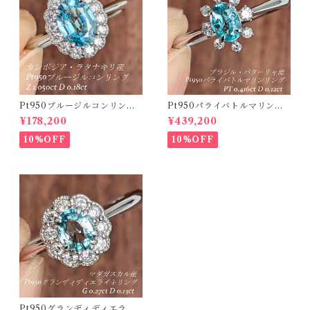
Pt950ブルージルコンリング
Pt950パライバトルマリンリ
カンボジア・ラタナキリ産 ブ
ング ブラジル・バターリャ産
¥178,200
¥439,200
ルージルコン 1.050ct ダイヤ
パライバトルマリン 0.416ct
モンド 0.18ct【PRO20868
ダイヤモンド 0.12ct【PRO2
10%OFF
10%OFF
4】
07538】
Pt950グランディディエライ