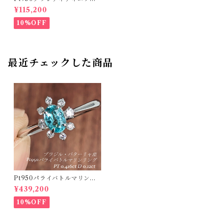
トリング マダガスカル産 グラ
¥115,200
ンディディエライト 0.27ct ダ
イヤモンド 0.13ct【PRO2071
10%OFF
18】
最近チェックした商品
Pt950パライバトルマリンリ
ング ブラジル・バターリャ産
¥439,200
パライバトルマリン 0.416ct
ダイヤモンド 0.12ct【PRO2
10%OFF
07538】