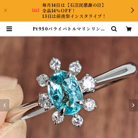
毎月14日は【石沼民感謝の日】
全品14％OFF！
13日は前夜祭インスタライブ！
Pt950パライバトルマリンリング
ブラジル・バターリャ産 パライバト
ルマリン 0.416ct ダイヤモンド 0.
12ct【PRO207538】 | KyaraPL
US Co.,Ltd.