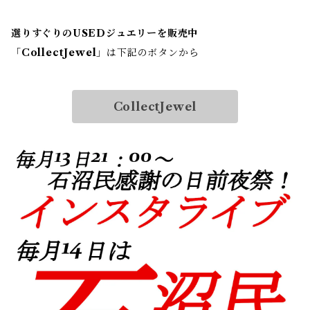
選りすぐりのUSEDジュエリーを販売中
「
CollectJewel
」は下記のボタンから
CollectJewel