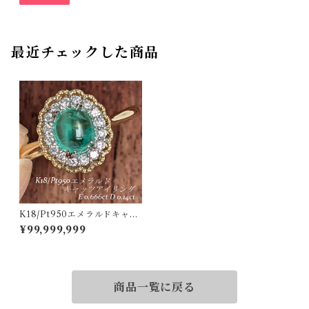
18】
最近チェックした商品
K18/Pt950エメラルドキャッ
ツアイリング エメラルドキャ
¥99,999,999
ッツアイ 0.666ct ダイヤモン
ド 0.14ct【PRO207607】
商品一覧に戻る