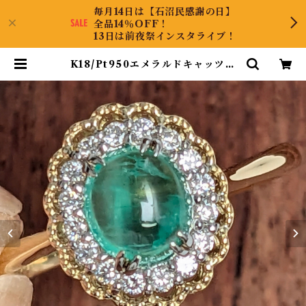
毎月14日は【石沼民感謝の日】
全品14％OFF！
13日は前夜祭インスタライブ！
K18/Pt950エメラルドキャッツア
イリング エメラルドキャッツアイ
0.666ct ダイヤモンド 0.14ct【P
RO207607】 | KyaraPLUS Co.,
Ltd.