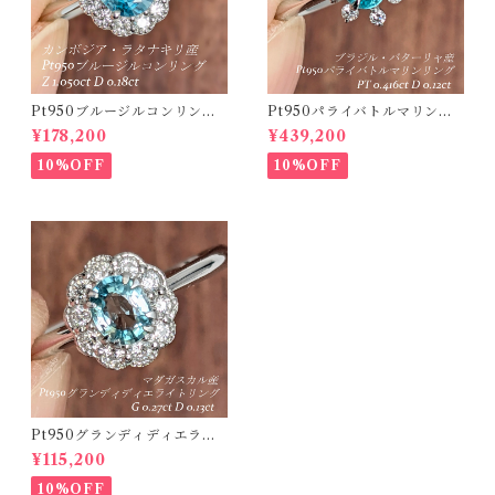
Pt950ブルージルコンリング
Pt950パライバトルマリンリ
カンボジア・ラタナキリ産 ブ
ング ブラジル・バターリャ産
¥178,200
¥439,200
ルージルコン 1.050ct ダイヤ
パライバトルマリン 0.416ct
モンド 0.18ct【PRO20868
ダイヤモンド 0.12ct【PRO2
10%OFF
10%OFF
4】
07538】
Pt950グランディディエライ
トリング マダガスカル産 グラ
¥115,200
ンディディエライト 0.27ct ダ
イヤモンド 0.13ct【PRO2071
10%OFF