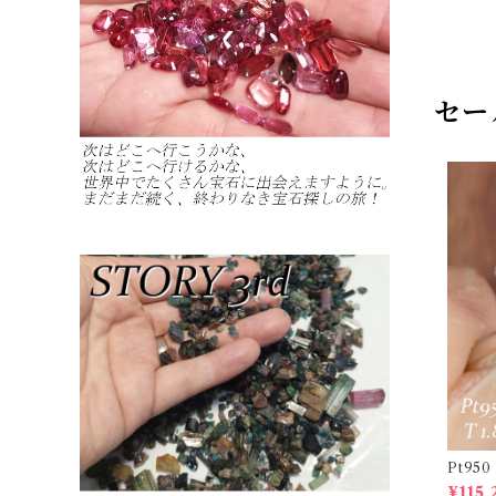
セー
Pt950ト
ン 1.8
¥115,