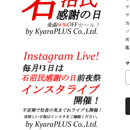
サ
サ
当
ソ
成
鑑