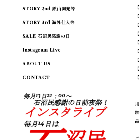
【
STORY 2nd 鉱山開発等
【
STORY 3rd 海外仕入等
【
【
SALE 石沼民感謝の日
【
Instagram Live
【
【
ABOUT US
【
【
CONTACT
「
用
跡
晶
ご