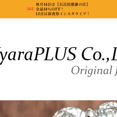
毎月14日は【石沼民感謝の日】
全品14％OFF！
13日は前夜祭インスタライブ！