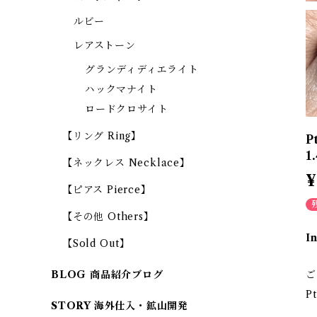
ルビー
レアストーン
グランディディエライト
ハックマナイト
ロードクロサイト
【リング Ring】
P
1
【ネックレス Necklace】
¥
【ピアス Pierce】
【その他 Others】
I
【Sold Out】
ご
BLOG 商品紹介ブログ
P
STORY 海外仕入・鉱山開発