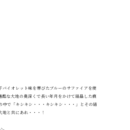
干バイオレット味を帯びたブルーのサファイアを使
過酷な大地の奥深くで長い年月をかけて結晶した痕
の中で「キシキシ・・・キシキシ・・・」とその結
大地と共にあれ・・・！
い。