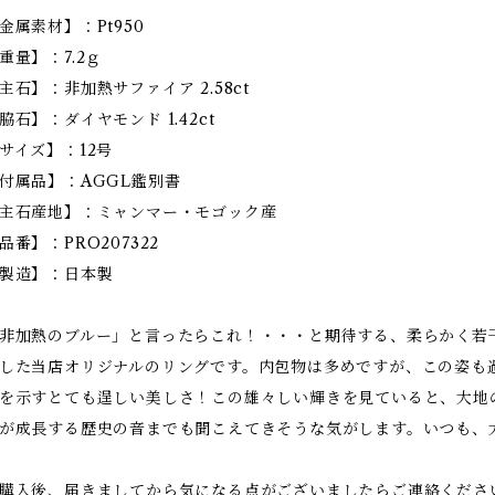
金属素材】：Pt950
重量】：7.2ｇ
主石】：非加熱サファイア 2.58ct
脇石】：ダイヤモンド 1.42ct
サイズ】：12号
付属品】：AGGL鑑別書
主石産地】：ミャンマー・モゴック産
品番】：PRO207322
製造】：日本製
非加熱のブルー」と言ったらこれ！・・・と期待する、柔らかく若
した当店オリジナルのリングです。内包物は多めですが、この姿も
を示すとても逞しい美しさ！この雄々しい輝きを見ていると、大地
が成長する歴史の音までも聞こえてきそうな気がします。いつも、
購入後、届きましてから気になる点がございましたらご連絡くださ