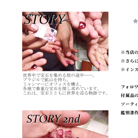
※当店
※
さら
※
イン
フォロ
付属品
ソーテ
鑑別書