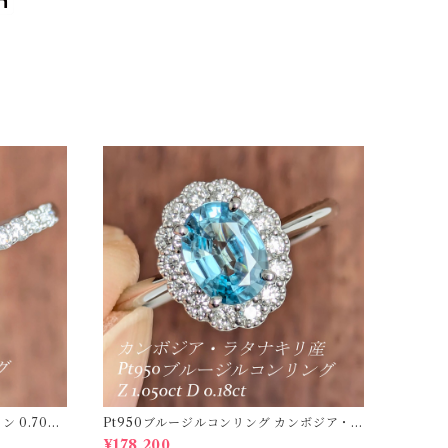
Pt950ブルージルコンリング カンボジア・
8634】
ラタナキリ産 ブルージルコン 1.050ct ダイ
¥178,200