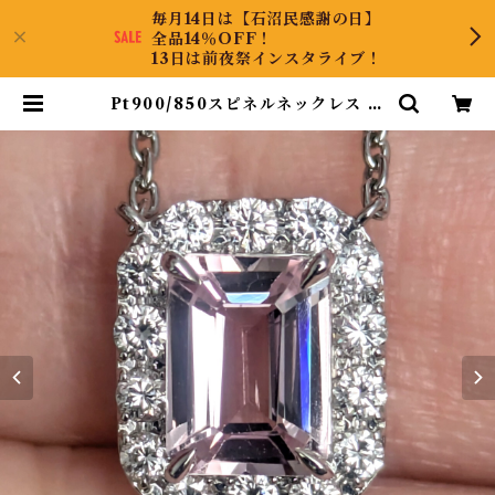
毎月14日は【石沼民感謝の日】
全品14％OFF！
13日は前夜祭インスタライブ！
Pt900/850スピネルネックレス ミ
ャンマー・モゴック産 スピネル 1.0
1ct ダイヤモンド 0.26ct【PRO2
07762】 | KyaraPLUS Co.,Ltd.