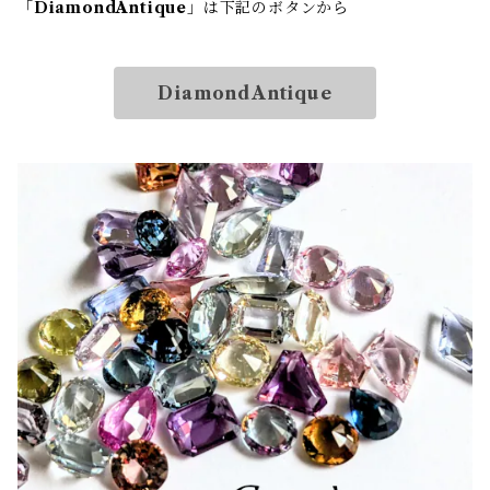
「
DiamondAntique
」は下記のボタンから
DiamondAntique