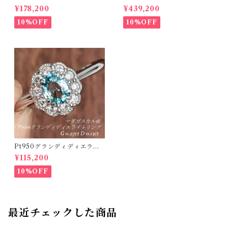
カンボジア・ラタナキリ産 ブ
ング ブラジル・バターリャ産
¥178,200
¥439,200
ルージルコン 1.050ct ダイヤ
パライバトルマリン 0.416ct
モンド 0.18ct【PRO20868
ダイヤモンド 0.12ct【PRO2
10%OFF
10%OFF
4】
07538】
Pt950グランディディエライ
トリング マダガスカル産 グラ
¥115,200
ンディディエライト 0.27ct ダ
イヤモンド 0.13ct【PRO2071
10%OFF
18】
最近チェックした商品