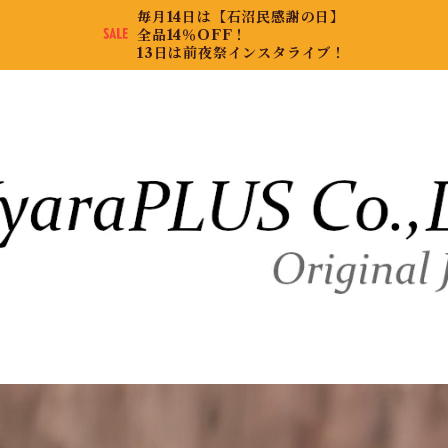
毎月14日は【石沼民感謝の日】
全品14％OFF！
13日は前夜祭インスタライブ！