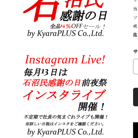
サ
当
ソ
成
鑑