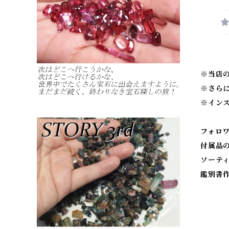
※当店
※
さら
※
イン
フォロ
付属品
ソーテ
鑑別書