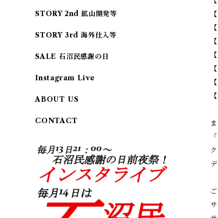
【
STORY 2nd 鉱山開発等
【
【
STORY 3rd 海外仕入等
【
【
SALE 石沼民感謝の日
【
Instagram Live
【
【
ABOUT US
CONTACT
ま
「
ク
デ
ご
サ