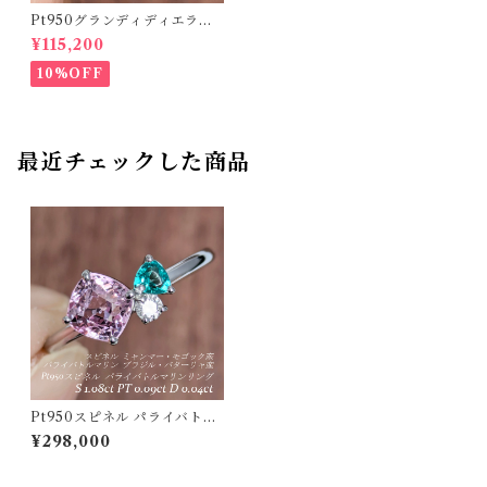
Pt950グランディディエライ
トリング マダガスカル産 グラ
¥115,200
ンディディエライト 0.27ct ダ
イヤモンド 0.13ct【PRO2071
10%OFF
18】
最近チェックした商品
Pt950スピネル パライバトル
マリンリング スピネル ミャン
¥298,000
マー・モゴック産 パライバト
ルマリン ブラジル・バターリ
ャ産 スピネル 1.08ct パライ