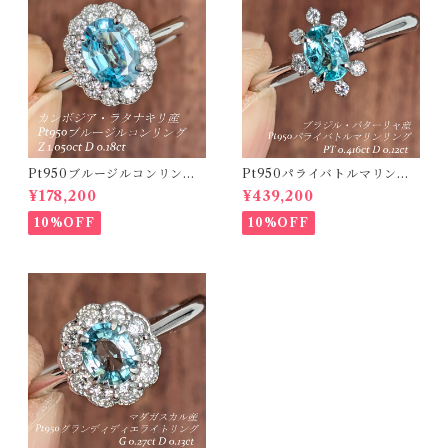
Pt950ブルージルコンリング
Pt950パライバトルマリンリ
カンボジア・ラタナキリ産 ブ
ング ブラジル・バターリャ産
¥178,200
¥439,200
ルージルコン 1.050ct ダイヤ
パライバトルマリン 0.416ct
モンド 0.18ct【PRO20868
ダイヤモンド 0.12ct【PRO2
10%OFF
10%OFF
4】
07538】