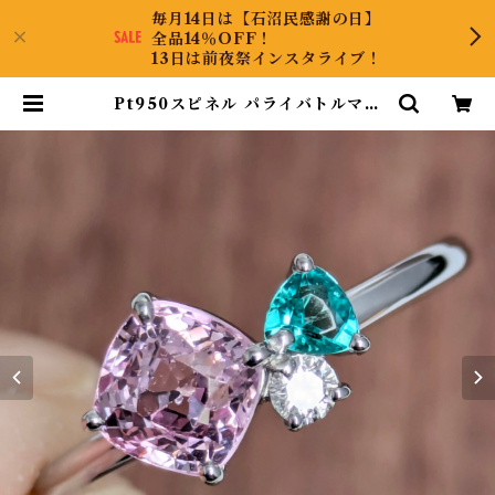
毎月14日は【石沼民感謝の日】
全品14％OFF！
13日は前夜祭インスタライブ！
Pt950スピネル パライバトルマリ
ンリング スピネル ミャンマー・モ
ゴック産 パライバトルマリン ブラ
ジル・バターリャ産 スピネル 1.08
ct パライバトルマリン 0.09ct ダ
イヤモンド 0.04ct【PRO20807
6】 | KyaraPLUS Co.,Ltd.