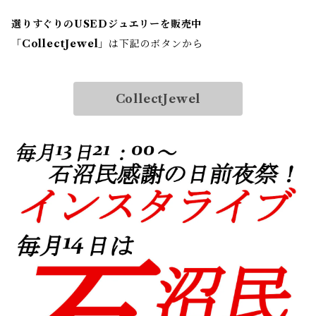
選りすぐりのUSEDジュエリーを販売中
「
CollectJewel
」は下記のボタンから
CollectJewel