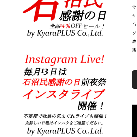
サ
サ
当
ソ
成
鑑