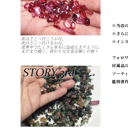
※当店
※
さら
※
イン
フォロ
付属品
ソーテ
鑑別書