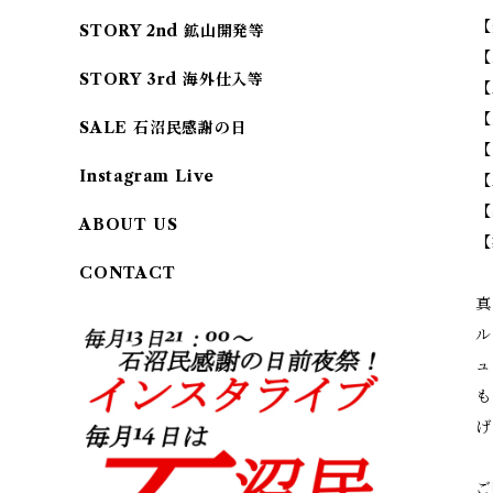
【
STORY 2nd 鉱山開発等
【
STORY 3rd 海外仕入等
【
【
SALE 石沼民感謝の日
【
Instagram Live
【
【
ABOUT US
【
CONTACT
真
ル
ュ
も
げ
ご