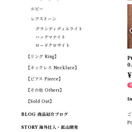
ルビー
レアストーン
グランディディエライト
ハックマナイト
ロードクロサイト
【リング Ring】
P
0
【ネックレス Necklace】
¥
【ピアス Pierce】
【その他 Others】
I
【Sold Out】
ご
BLOG 商品紹介ブログ
P
STORY 海外仕入・鉱山開発