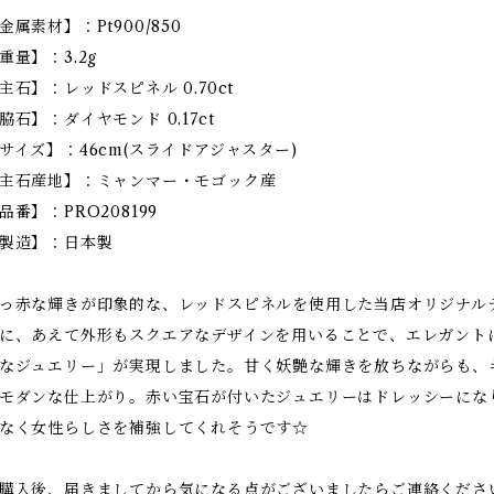
金属素材】：Pt900/850
重量】：3.2g
主石】：レッドスピネル 0.70ct
脇石】：ダイヤモンド 0.17ct
サイズ】：46cm(スライドアジャスター)
主石産地】：ミャンマー・モゴック産
品番】：PRO208199
製造】：日本製
っ赤な輝きが印象的な、レッドスピネルを使用した当店オリジナル
に、あえて外形もスクエアなデザインを用いることで、エレガント
なジュエリー」が実現しました。甘く妖艶な輝きを放ちながらも、
モダンな仕上がり。赤い宝石が付いたジュエリーはドレッシーにな
なく女性らしさを補強してくれそうです☆
購入後、届きましてから気になる点がございましたらご連絡くださ