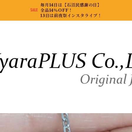
毎月14日は【石沼民感謝の日】
全品14％OFF！
13日は前夜祭インスタライブ！