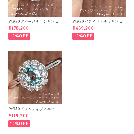
Pt950ブルージルコンリング
Pt950パライバトルマリンリ
カンボジア・ラタナキリ産 ブ
ング ブラジル・バターリャ産
¥178,200
¥439,200
ルージルコン 1.050ct ダイヤ
パライバトルマリン 0.416ct
モンド 0.18ct【PRO20868
ダイヤモンド 0.12ct【PRO2
10%OFF
10%OFF
4】
07538】
Pt950グランディディエライ
トリング マダガスカル産 グラ
¥115,200
ンディディエライト 0.27ct ダ
イヤモンド 0.13ct【PRO2071
10%OFF
18】