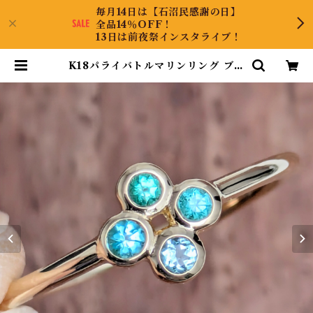
毎月14日は【石沼民感謝の日】
全品14％OFF！
13日は前夜祭インスタライブ！
K18パライバトルマリンリング ブラ
ジル・バターリャ産 パライバトルマ
リン 0.13ct 【PRO208293】 | K
yaraPLUS Co.,Ltd.