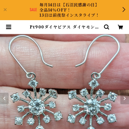
毎月14日は【石沼民感謝の日】
全品14％OFF！
13日は前夜祭インスタライブ！
Pt900ダイヤピアス ダイヤモンド
0.420ct 0.426ct ダイヤモンド 0.
520ct 0.520ct【PRO204338】
| KyaraPLUS Co.,Ltd.