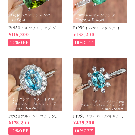
Pt950トルマリンリング グリ
Pt950トルマリンリング トル
ーントルマリン 1.827ct 【PR
マリン 0.703ct ダイヤモンド
¥115,200
¥133,200
O208635】
0.15ct【PRO208634】
10%OFF
10%OFF
Pt950ブルージルコンリング
Pt950パライバトルマリンリ
カンボジア・ラタナキリ産 ブ
ング ブラジル・バターリャ産
¥178,200
¥439,200
ルージルコン 1.050ct ダイヤ
パライバトルマリン 0.416ct
モンド 0.18ct【PRO20868
ダイヤモンド 0.12ct【PRO2
10%OFF
10%OFF
4】
07538】