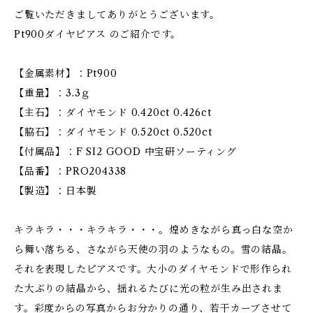
ご覧いただきましてありがとうございます。
Pt900ダイヤピアス のご紹介です。
【金属素材】：Pt900
【重量】：3.3ｇ
【主石】：ダイヤモンド 0.420ct 0.426ct
【脇石】：ダイヤモンド 0.520ct 0.520ct
【付属品】：F SI2 GOOD 中宝研ソーティング
【品番】：PRO204338
【製造】：日本製
キラキラ・・・キラキラ・・・。煌めきながら真っ白な空か
ら舞い落ちる、さながら天使の羽のようなもの。雪の結晶。
それを表現したピアスです。大小のダイヤモンドで形作られ
た大ぶりの結晶から、揺れるたびに光の粒が生み出されま
す。彩度からの写真からお分かりの通り、若干カーブさせて