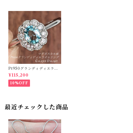
Pt950グランディディエライ
トリング マダガスカル産 グラ
¥115,200
ンディディエライト 0.27ct ダ
イヤモンド 0.13ct【PRO2071
10%OFF
18】
最近チェックした商品