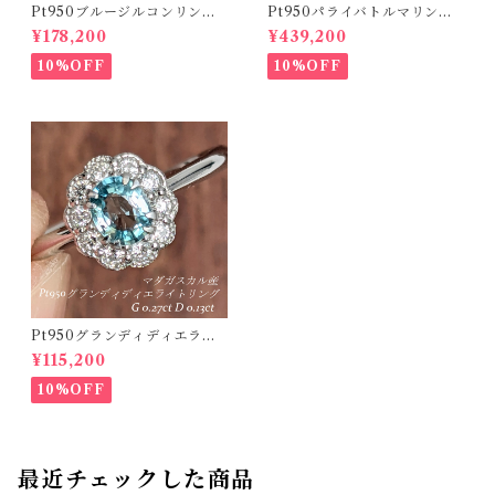
Pt950ブルージルコンリング
Pt950パライバトルマリンリ
カンボジア・ラタナキリ産 ブ
ング ブラジル・バターリャ産
¥178,200
¥439,200
ルージルコン 1.050ct ダイヤ
パライバトルマリン 0.416ct
モンド 0.18ct【PRO20868
ダイヤモンド 0.12ct【PRO2
10%OFF
10%OFF
4】
07538】
Pt950グランディディエライ
トリング マダガスカル産 グラ
¥115,200
ンディディエライト 0.27ct ダ
イヤモンド 0.13ct【PRO2071
10%OFF
18】
最近チェックした商品