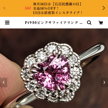
毎月14日は【石沼民感謝の日】
全品14％OFF！
13日は前夜祭インスタライブ！
Pt950ピンクサファイアリング マ
ダガスカル産 ピンクサファイア 0.6
4ct ダイヤモンド 0.14ct【PRO2
05905】 | KyaraPLUS Co.,Lt
d.