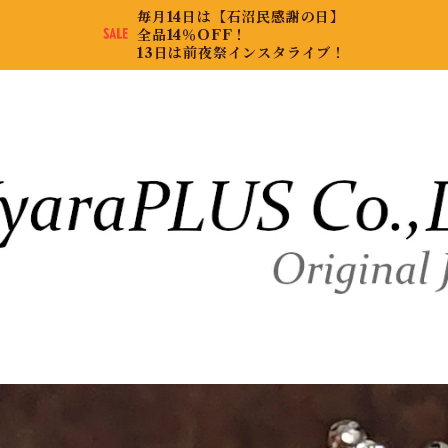
毎月14日は【石沼民感謝の日】
全品14％OFF！
13日は前夜祭インスタライブ！