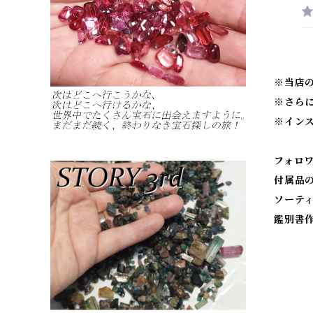
※当店
※
さら
※
イン
フォロ
付属品
ソーテ
鑑別書