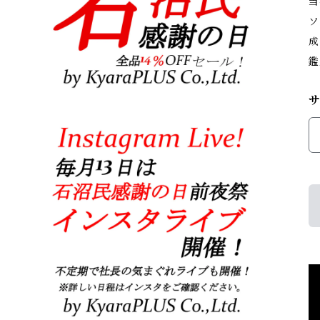
当
ソ
成
鑑