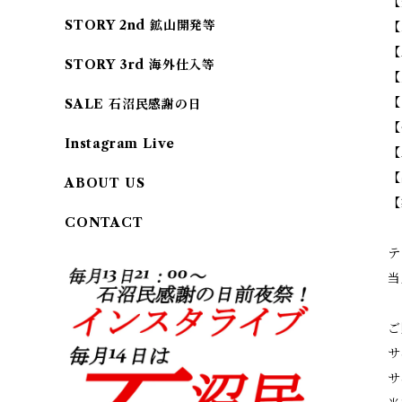
【
STORY 2nd 鉱山開発等
【
【
STORY 3rd 海外仕入等
【
【
SALE 石沼民感謝の日
【
Instagram Live
【
【
ABOUT US
【
CONTACT
テ
当
ご
サ
サ