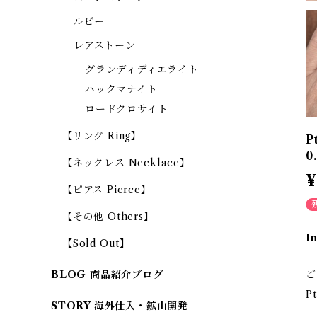
ルビー
レアストーン
グランディディエライト
ハックマナイト
ロードクロサイト
【リング Ring】
P
0
【ネックレス Necklace】
¥
【ピアス Pierce】
【その他 Others】
I
【Sold Out】
ご
BLOG 商品紹介ブログ
P
STORY 海外仕入・鉱山開発