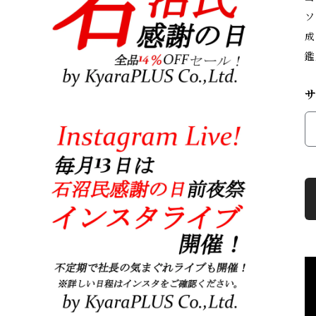
ソ
成
鑑