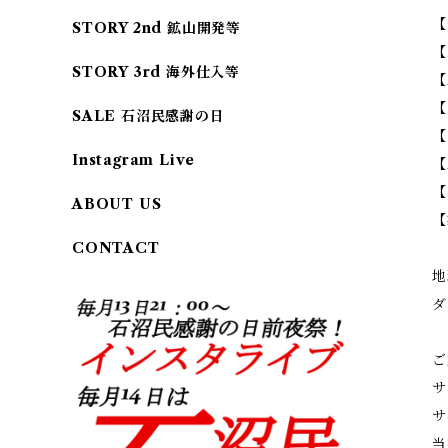
【
STORY 2nd 鉱山開発等
【
STORY 3rd 海外仕入等
【
【
SALE 石沼民感謝の日
【
Instagram Live
【
【
ABOUT US
【
CONTACT
地
ダ
ご
サ
サ
当