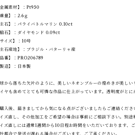
金属素材】：Pt950
重量】：2.6ｇ
主石】：パライバトルマリン 0.10ct
脇石】：ダイヤモンド 0.09ct
サイズ】：10号
主石産地】：ブラジル・バターリャ産
品番】：PRO206789
製造】：日本製
球から落ちた欠片のように、美しいネオンブルーの煌めきが美しい
イヤも含めてとても可憐な作品に仕上がっています。透明度がとに
購入後、届きましてから気になる点がございましたらご連絡くださ
イズ直し、その他加工をご希望の場合は事前にご相談下さい。別途
イズ直しには通常1週間から10日程お時間をいただいております、
社都合で発送が遅れる場合がございます、ご了承ください。