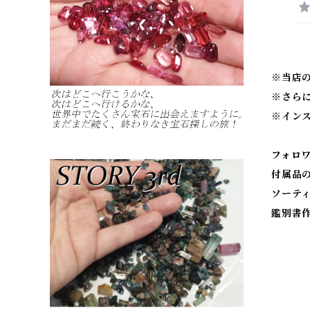
※当店
※
さら
※
イン
フォロ
付属品
ソーテ
鑑別書