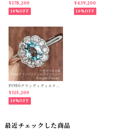
カンボジア・ラタナキリ産 ブ
ング ブラジル・バターリャ産
¥178,200
¥439,200
ルージルコン 1.050ct ダイヤ
パライバトルマリン 0.416ct
モンド 0.18ct【PRO20868
ダイヤモンド 0.12ct【PRO2
10%OFF
10%OFF
4】
07538】
Pt950グランディディエライ
トリング マダガスカル産 グラ
¥115,200
ンディディエライト 0.27ct ダ
イヤモンド 0.13ct【PRO2071
10%OFF
18】
最近チェックした商品