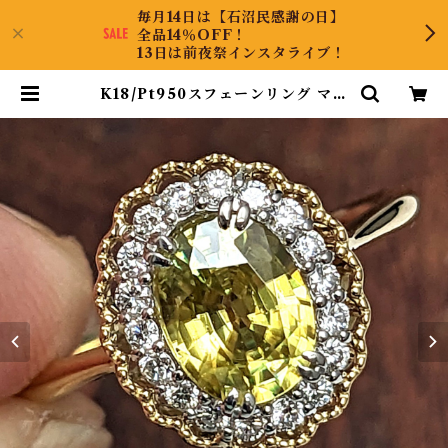
毎月14日は【石沼民感謝の日】
全品14％OFF！
13日は前夜祭インスタライブ！
K18/Pt950スフェーンリング マダ
ガスカル産 スフェーン 1.18ct ダイ
ヤモンド 0.18ct【PRO206895】
| KyaraPLUS Co.,Ltd.