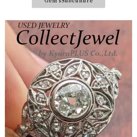
Gem‘sSubculture