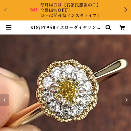
毎月14日は【石沼民感謝の日】
全品14％OFF！
13日は前夜祭インスタライブ！
K18/Pt950イエローダイヤリング
イエローダイヤモンド 0.20ct ダイ
ヤモンド 0.10ct【PRO206823】
| KyaraPLUS Co.,Ltd.