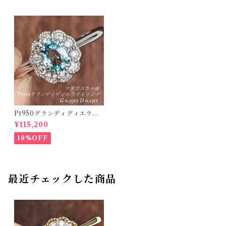
Pt950グランディディエライ
トリング マダガスカル産 グラ
¥115,200
ンディディエライト 0.27ct ダ
イヤモンド 0.13ct【PRO2071
10%OFF
18】
最近チェックした商品