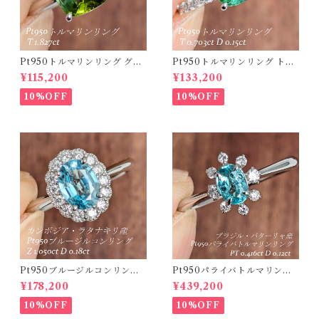
Pt950トルマリンリング グリ
Pt950トルマリンリング トル
ーントルマリン 1.827ct 【PR
マリン 0.703ct ダイヤモンド
¥115,200
¥133,200
O208635】
0.15ct【PRO208634】
10%OFF
10%OFF
Pt950ブルージルコンリング
Pt950パライバトルマリンリ
カンボジア・ラタナキリ産 ブ
ング ブラジル・バターリャ産
¥178,200
¥439,200
ルージルコン 1.050ct ダイヤ
パライバトルマリン 0.416ct
モンド 0.18ct【PRO20868
ダイヤモンド 0.12ct【PRO2
10%OFF
10%OFF
4】
07538】