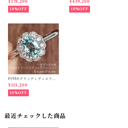
¥178,200
¥439,200
ルージルコン 1.050ct ダイヤ
パライバトルマリン 0.416ct
モンド 0.18ct【PRO20868
ダイヤモンド 0.12ct【PRO2
10%OFF
10%OFF
4】
07538】
Pt950グランディディエライ
トリング マダガスカル産 グラ
¥115,200
ンディディエライト 0.27ct ダ
イヤモンド 0.13ct【PRO2071
10%OFF
18】
最近チェックした商品