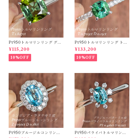
Pt950トルマリンリング グリ
Pt950トルマリンリング トル
ーントルマリン 1.827ct 【PR
マリン 0.703ct ダイヤモンド
¥115,200
¥133,200
O208635】
0.15ct【PRO208634】
10%OFF
10%OFF
Pt950ブルージルコンリング
Pt950パライバトルマリンリ
カンボジア・ラタナキリ産 ブ
ング ブラジル・バターリャ産