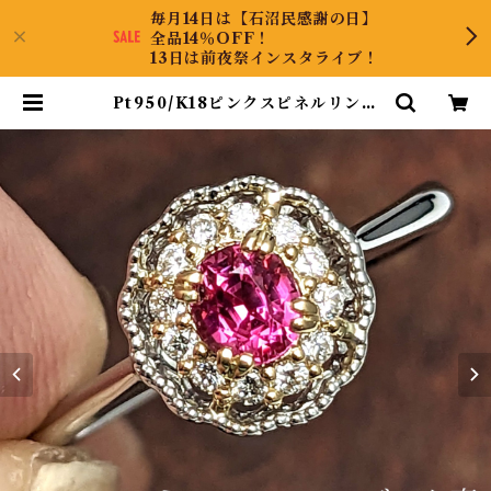
毎月14日は【石沼民感謝の日】
全品14％OFF！
13日は前夜祭インスタライブ！
Pt950/K18ピンクスピネルリング
ミャンマー・モゴック産 ピンクスピ
ネル 0.29ct ダイヤモンド 0.10ct
【PRO206824】 | KyaraPLUS
Co.,Ltd.