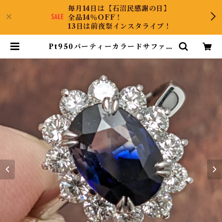
毎月14日は【石沼民感謝の日】
全品14％OFF！
13日は前夜祭インスタライブ！
Pt950パーティーカラードサファイ
アリング パーティーカラードサファ
イア 2.380ct ダイヤモンド 0.97c
t【PRO206344】 | KyaraPLUS
Co.,Ltd.