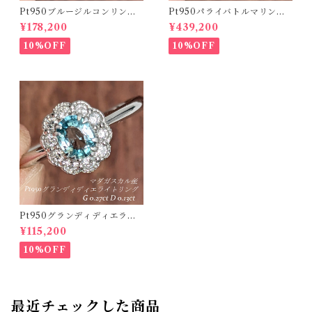
Pt950ブルージルコンリング
Pt950パライバトルマリンリ
カンボジア・ラタナキリ産 ブ
ング ブラジル・バターリャ産
¥178,200
¥439,200
ルージルコン 1.050ct ダイヤ
パライバトルマリン 0.416ct
モンド 0.18ct【PRO20868
ダイヤモンド 0.12ct【PRO2
10%OFF
10%OFF
4】
07538】
Pt950グランディディエライ
トリング マダガスカル産 グラ
¥115,200
ンディディエライト 0.27ct ダ
イヤモンド 0.13ct【PRO2071
10%OFF
18】
最近チェックした商品