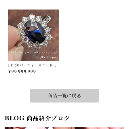
Pt950パーティーカラードサ
ファイアリング パーティーカ
¥99,999,999
ラードサファイア 2.380ct ダ
イヤモンド 0.97ct【PRO206
344】
商品一覧に戻る
BLOG 商品紹介ブログ