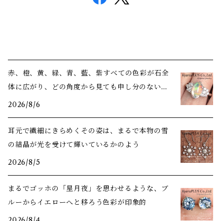
赤、橙、黄、緑、青、藍、紫――すべての色彩が石全
体に広がり、どの角度から見ても申し分のない美
しさ
2026/8/6
耳元で繊細にきらめくその姿は、まるで本物の雪
の結晶が光を受けて輝いているかのよう
2026/8/5
まるでゴッホの「星月夜」を思わせるような、ブ
ルーからイエローへと移ろう色彩が印象的
2026/8/4