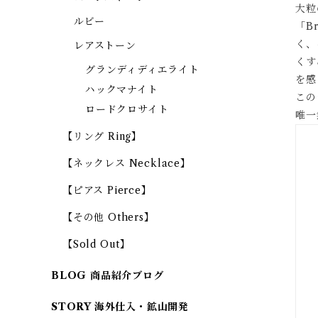
大粒
ルビー
「B
く、
レアストーン
くす
グランディディエライト
を感
ハックマナイト
この
ロードクロサイト
唯一
【リング Ring】
【ネックレス Necklace】
【ピアス Pierce】
【その他 Others】
【Sold Out】
BLOG 商品紹介ブログ
STORY 海外仕入・鉱山開発