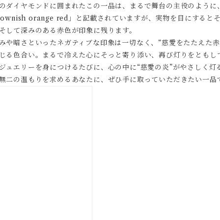
のダイヤモンドに囲まれたこの一品は、まるで舞台の主役のように
rownish orange red」と記載されていますが、実物を目に
そして深みのある赤色が印象に残ります。
みや暗さといったネガティブな印象は一切なく、“慈愛をたたえた赤
じる色合い。まるで冷えた心にそっと寄り添い、再び灯りをともし
ジュエリーを身につけるたびに、心の中に“慈愛の炎”がやさしく灯
無二の温もりを求めるあなたに、ぜひ手に取っていただきたい一品