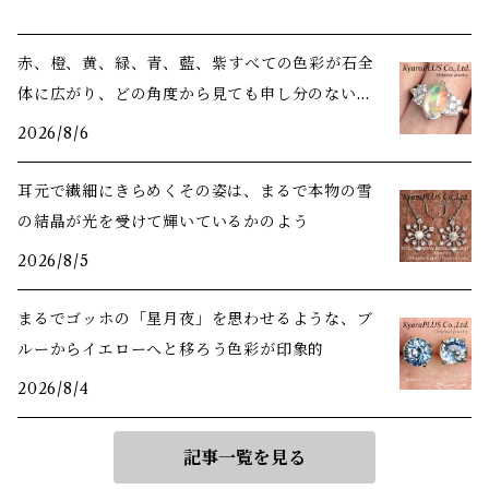
赤、橙、黄、緑、青、藍、紫――すべての色彩が石全
体に広がり、どの角度から見ても申し分のない美
しさ
2026/8/6
耳元で繊細にきらめくその姿は、まるで本物の雪
の結晶が光を受けて輝いているかのよう
2026/8/5
まるでゴッホの「星月夜」を思わせるような、ブ
ルーからイエローへと移ろう色彩が印象的
2026/8/4
記事一覧を見る