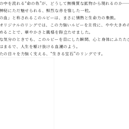
の中を流れる“命の色”が、どうして無機質な鉱物から現れるのか─
神秘にただ魅せられる、鮮烈な赤を宿した一粒。
の血」と称されるこのルビーは、まさに情熱と生命力の象徴。
オリジナルのリングでは、この力強いルビーを主役に、やや大きめ
めることで、華やかさと風格を際立たせました。
な気分のときでも、このルビーを目にした瞬間、心と身体にふたた
はまるで、人生を駆け抜ける血潮のよう。
たの日々を力強く支える、“生きる宝石”のリングです。