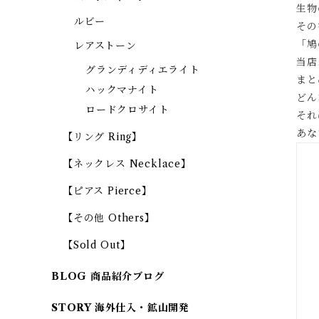
生物
ルビー
その
「鳩
レアストーン
当店
グランディディエライト
まと
ハックマナイト
どん
ロードクロサイト
それ
あな
【リング Ring】
【ネックレス Necklace】
【ピアス Pierce】
【その他 Others】
【Sold Out】
BLOG 商品紹介ブログ
STORY 海外仕入・鉱山開発