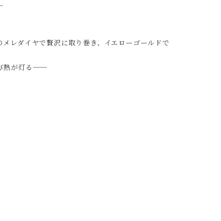
─
のメレダイヤで贅沢に取り巻き、イエローゴールドで
び熱が灯る──