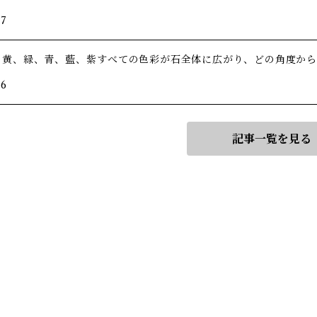
/7
、黄、緑、青、藍、紫――すべての色彩が石全体に広がり、どの角度か
/6
記事一覧を見る