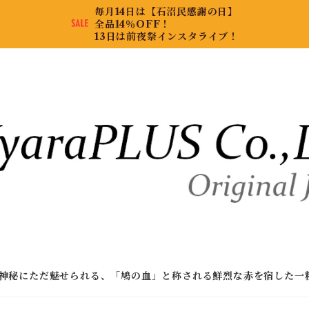
毎月14日は【石沼民感謝の日】
全品14％OFF！
13日は前夜祭インスタライブ！
神秘にただ魅せられる、「鳩の血」と称される鮮烈な赤を宿した一