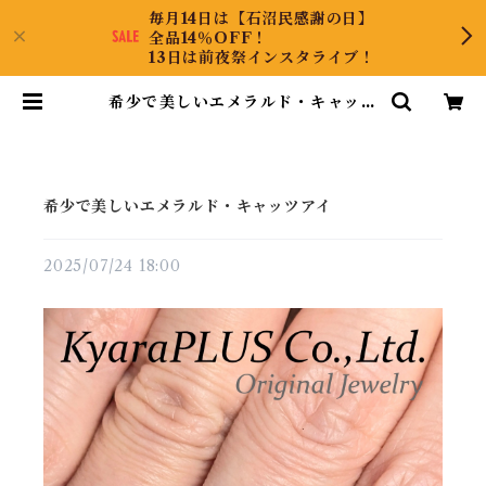
毎月14日は【石沼民感謝の日】
全品14％OFF！
13日は前夜祭インスタライブ！
希少で美しいエメラルド・キャッツ
アイ | KyaraPLUS Co.,Ltd.
希少で美しいエメラルド・キャッツアイ
2025/07/24 18:00