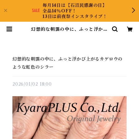
毎月14日は【石沼民感謝の日】
全品14％OFF！
13日は前夜祭インスタライブ！
幻想的な朝靄の中に、ふっと浮かび
上がるカゲロウのような虹色のシラ
ー | KyaraPLUS Co.,Ltd.
幻想的な朝靄の中に、ふっと浮かび上がるカゲロウの
ような虹色のシラー
2026/01/02 18:00