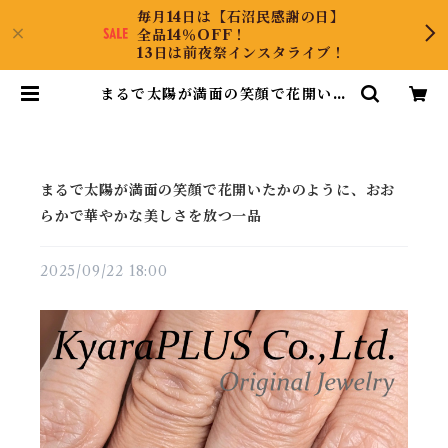
毎月14日は【石沼民感謝の日】
全品14％OFF！
13日は前夜祭インスタライブ！
まるで太陽が満面の笑顔で花開いた
かのように、おおらかで華やかな美
しさを放つ一品 | KyaraPLUS C
o.,Ltd.
まるで太陽が満面の笑顔で花開いたかのように、おお
らかで華やかな美しさを放つ一品
2025/09/22 18:00