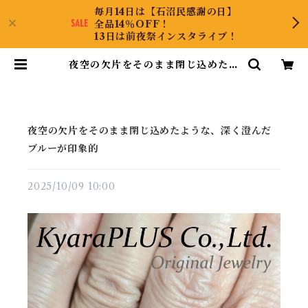
毎月14日は【石沼民感謝の日】
全品14％OFF！
13日は前夜祭インスタライブ！
夜空の欠片をそのまま閉じ込めたよ
うな、深く澄んだブルーが印象的 |
KyaraPLUS Co.,Ltd.
夜空の欠片をそのまま閉じ込めたような、深く澄んだ
ブルーが印象的
2025/10/09 10:00