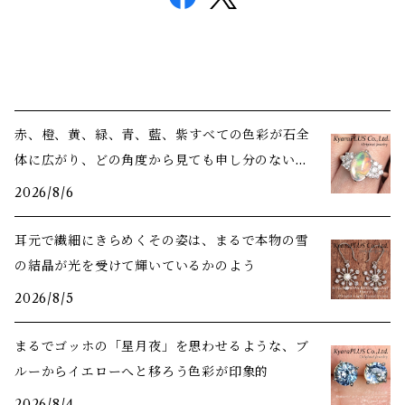
赤、橙、黄、緑、青、藍、紫――すべての色彩が石全
体に広がり、どの角度から見ても申し分のない美
しさ
2026/8/6
耳元で繊細にきらめくその姿は、まるで本物の雪
の結晶が光を受けて輝いているかのよう
2026/8/5
まるでゴッホの「星月夜」を思わせるような、ブ
ルーからイエローへと移ろう色彩が印象的
2026/8/4