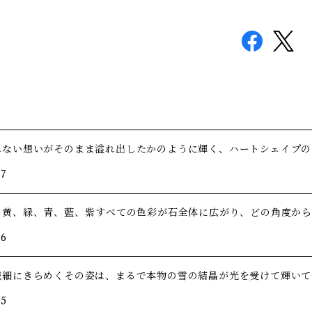
れない想いがそのまま溢れ出したかのように輝く、ハートシェイプの
/7
、黄、緑、青、藍、紫――すべての色彩が石全体に広がり、どの角度か
/6
繊細にきらめくその姿は、まるで本物の雪の結晶が光を受けて輝いて
/5