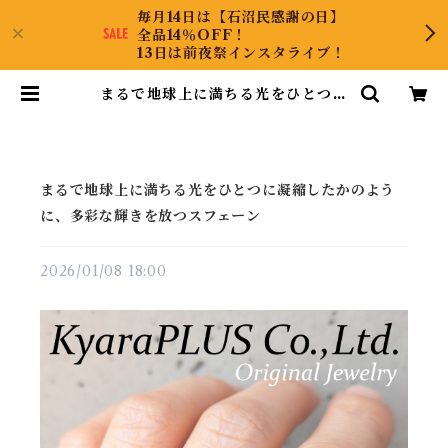
毎月14日は【石沼民感謝の日】
全品14％OFF！
13日は前夜祭インスタライブ！
まるで地球上に満ちる光をひとつに
凝縮したかのように、多彩な輝きを
放つスフェーン | KyaraPLUS C
o.,Ltd.
まるで地球上に満ちる光をひとつに凝縮したかのよう
に、多彩な輝きを放つスフェーン
2026/01/08 18:00