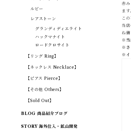
赤み
ルビー
ます
この
レアストーン
当店
グランディディエライト
ね備
ハックマナイト
※当
ロードクロサイト
※
さ
※
イ
【リング Ring】
【ネックレス Necklace】
【ピアス Pierce】
【その他 Others】
【Sold Out】
BLOG 商品紹介ブログ
STORY 海外仕入・鉱山開発