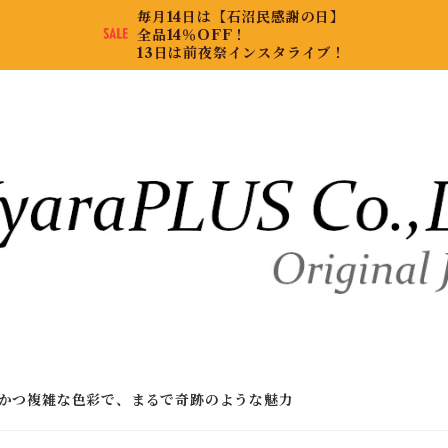
毎月14日は【石沼民感謝の日】
全品14％OFF！
13日は前夜祭インスタライブ！
かつ複雑な色彩で、まるで奇跡のような魅力