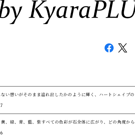
れない想いがそのまま溢れ出したかのように輝く、ハートシェイプの
/7
、黄、緑、青、藍、紫――すべての色彩が石全体に広がり、どの角度か
/6