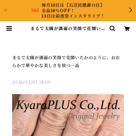
毎月14日は【石沼民感謝の日】
全品14％OFF！
13日は前夜祭インスタライブ！
まるで太陽が満面の笑顔で花開いた
かのように、おおらかで華やかな美
しさを放つ一品 | KyaraPLUS C
o.,Ltd.
まるで太陽が満面の笑顔で花開いたかのように、おお
らかで華やかな美しさを放つ一品
2026/02/07 18:00