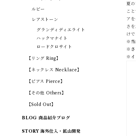
夏の
ルビー
こと
アを
レアストーン
さを
グランディディエライト
けで
ハックマナイト
※当
ロードクロサイト
※
さ
※
イ
【リング Ring】
【ネックレス Necklace】
【ピアス Pierce】
【その他 Others】
【Sold Out】
BLOG 商品紹介ブログ
STORY 海外仕入・鉱山開発