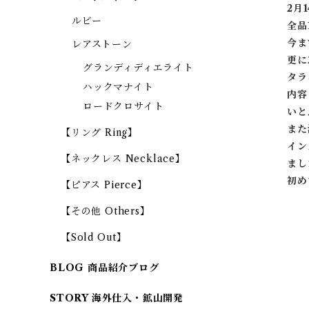
2月
ルビー
全品
今ま
レアストーン
更に
グランディディエライト
タラ
ハックマナイト
内容
ロードクロサイト
いと
また
【リング Ring】
イン
【ネックレス Necklace】
まし
初め
【ピアス Pierce】
【その他 Others】
【Sold Out】
BLOG 商品紹介ブログ
STORY 海外仕入・鉱山開発