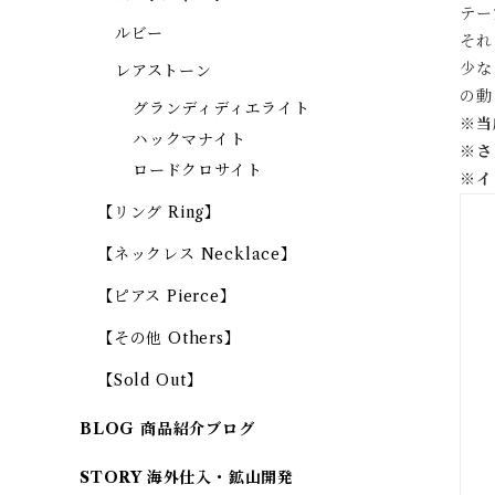
テー
ルビー
それ
少な
レアストーン
の動
グランディディエライト
※当
ハックマナイト
※
さ
ロードクロサイト
※
イ
【リング Ring】
【ネックレス Necklace】
【ピアス Pierce】
【その他 Others】
【Sold Out】
BLOG 商品紹介ブログ
STORY 海外仕入・鉱山開発