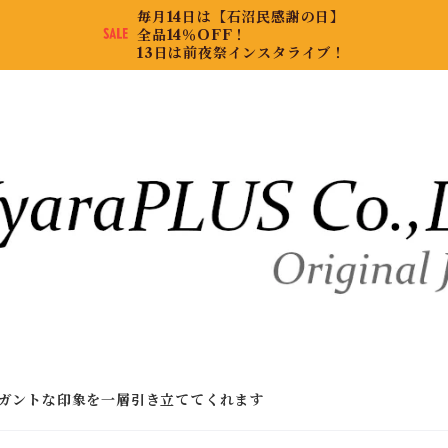
毎月14日は【石沼民感謝の日】
全品14％OFF！
13日は前夜祭インスタライブ！
ガントな印象を一層引き立ててくれます