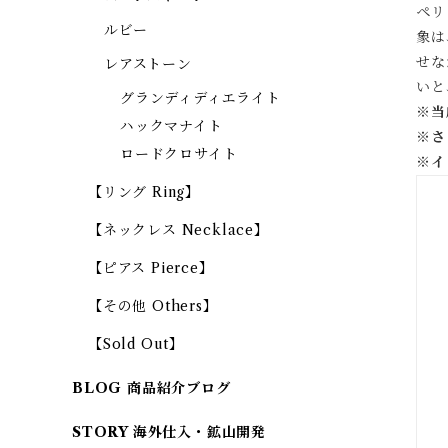
ペリ
ルビー
象は
せな
レアストーン
いと
グランディディエライト
※当
ハックマナイト
※
さ
ロードクロサイト
※
イ
【リング Ring】
【ネックレス Necklace】
【ピアス Pierce】
【その他 Others】
【Sold Out】
BLOG 商品紹介ブログ
STORY 海外仕入・鉱山開発