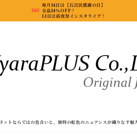
毎月14日は【石沼民感謝の日】
全品14％OFF！
13日は前夜祭インスタライブ！
ドットならではの色合いと、独特の虹色のニュアンスが織りなす魅