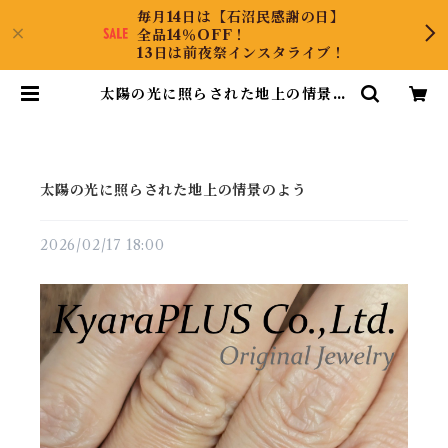
毎月14日は【石沼民感謝の日】
全品14％OFF！
13日は前夜祭インスタライブ！
太陽の光に照らされた地上の情景の
よう | KyaraPLUS Co.,Ltd.
太陽の光に照らされた地上の情景のよう
2026/02/17 18:00