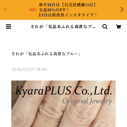
毎月14日は【石沼民感謝の日】
全品14％OFF！
13日は前夜祭インスタライブ！
それが「気品あふれる高貴なブル
ー」 | KyaraPLUS Co.,Ltd.
それが「気品あふれる高貴なブルー」
2026/02/19 18:00