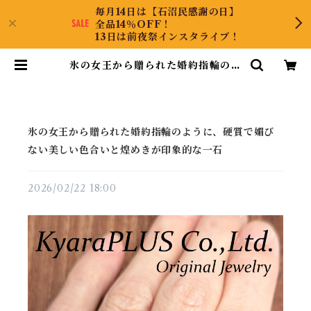
毎月14日は【石沼民感謝の日】
全品14％OFF！
13日は前夜祭インスタライブ！
氷の女王から贈られた婚約指輪のよ
うに、硬質で媚びない美しい色合い
と煌めきが印象的な一石 | KyaraP
LUS Co.,Ltd.
氷の女王から贈られた婚約指輪のように、硬質で媚び
ない美しい色合いと煌めきが印象的な一石
2026/02/22 18:00