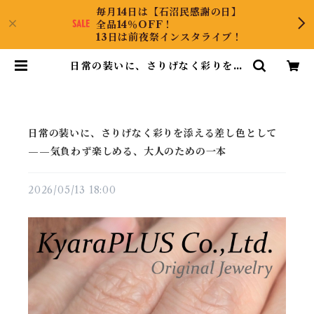
毎月14日は【石沼民感謝の日】
全品14％OFF！
13日は前夜祭インスタライブ！
日常の装いに、さりげなく彩りを添
える差し色として——気負わず楽し
める、大人のための一本 | KyaraP
LUS Co.,Ltd.
日常の装いに、さりげなく彩りを添える差し色として
——気負わず楽しめる、大人のための一本
2026/05/13 18:00