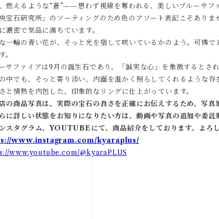
、燃えるような“蒼”——思わず視線を奪われる、美しいブルーサフ
央宝石研究所
」のソーティングのため色のアソート表記こそありませ
に濃密で気品に満ちています。
な一輪の青い花が、そっと光を宿して咲いているかのよう。可憐で
す。
ーサファイアは9月の誕生石であり、「誠実な心」を象徴するとさ
の中でも、そっと寄り添い、内面を温かく照らしてくれるような存
さと情熱を内包した、印象的なリングに仕上がっています。
店の商品写真は、実際の宝石の良さを正確にお伝えするため、写真
らに詳しい状態をお知りになりたい方は、動画や写真の追加や委託
ンスタグラム、YOUTUBEにて、商品紹介をしております。よろ
ps://www.instagram.com/kyaraplus/
ps://www.youtube.com/@kyaraPLUS