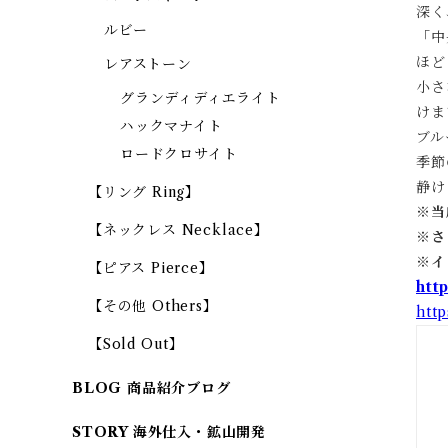
深く
ルビー
「
中
ほど
レアストーン
小さ
グランディディエライト
けま
ハックマナイト
ブル
ロードクロサイト
季節
静け
【リング Ring】
※当
【ネックレス Necklace】
※
さ
※
イ
【ピアス Pierce】
htt
【その他 Others】
htt
【Sold Out】
BLOG 商品紹介ブログ
STORY 海外仕入・鉱山開発