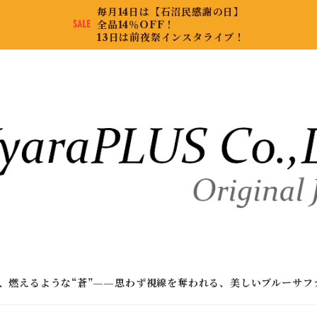
毎月14日は【石沼民感謝の日】
全品14％OFF！
13日は前夜祭インスタライブ！
、燃えるような“蒼”——思わず視線を奪われる、美しいブルーサフ