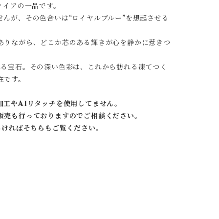
ァイアの一品です。
んが、その色合いは“ロイヤルブルー”を想起させる
ありながら、どこか芯のある輝きが心を静かに惹きつ
れる宝石。その深い色彩は、これから訪れる凍てつく
在です。
加工やAIリタッチを使用してません。
販売も行っておりますのでご相談ください。
しければそちらもご覧ください。