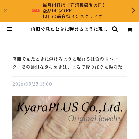
毎月14日は【石沼民感謝の日】
全品14％OFF！
13日は前夜祭インスタライブ！
肉眼で見たときに弾けるように現れ
る虹色のスパーク。その鮮烈なきら
めきは、まるで降り注ぐ太陽の光 |
KyaraPLUS Co.,Ltd.
肉眼で見たときに弾けるように現れる虹色のスパー
ク。その鮮烈なきらめきは、まるで降り注ぐ太陽の光
2026/05/25 18:00