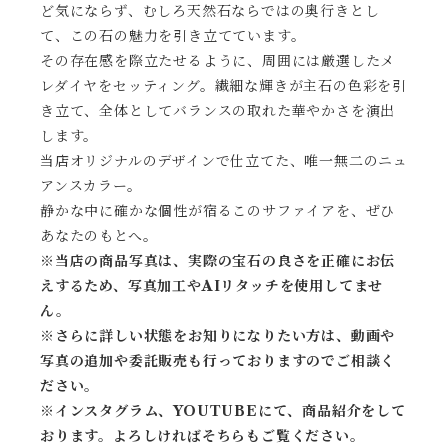
ど気にならず、むしろ天然石ならではの奥行きとし
て、この石の魅力を引き立てています。
その存在感を際立たせるように、周囲には厳選したメ
レダイヤをセッティング。繊細な輝きが主石の色彩を引
き立て、全体としてバランスの取れた華やかさを演出
します。
当店オリジナルのデザインで仕立てた、唯一無二のニュ
アンスカラー。
静かな中に確かな個性が宿るこのサファイアを、ぜひ
あなたのもとへ。
※当店の商品写真は、実際の宝石の良さを正確にお伝
えするため、写真加工やAIリタッチを使用してませ
ん。
※
さらに詳しい状態をお知りになりたい方は、動画や
写真の追加や委託販売も行っておりますのでご相談く
ださい。
※
インスタグラム、YOUTUBEにて、商品紹介をして
おります。よろしければそちらもご覧ください。