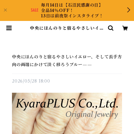
毎月14日は【石沼民感謝の日】
全品14％OFF！
13日は前夜祭インスタライブ！
中央にほんのりと宿るやさしいイエ
ロー、そして長手方向の両端にかけ
て淡く移ろうブルー—— | KyaraP
LUS Co.,Ltd.
中央にほんのりと宿るやさしいイエロー、そして長手方
向の両端にかけて淡く移ろうブルー——
2026/05/28 18:00