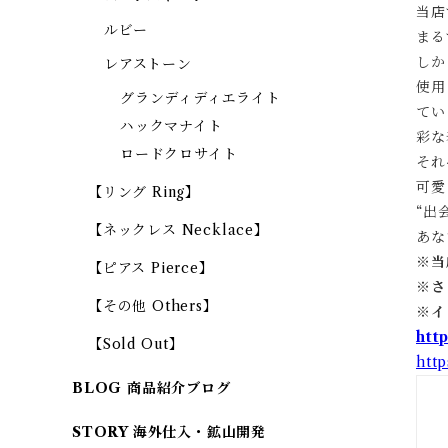
当店
ルビー
まる
しか
レアストーン
使用
グランディディエライト
てい
ハックマナイト
彩な
ロードクロサイト
それ
可愛
【リング Ring】
“出
【ネックレス Necklace】
あな
※当
【ピアス Pierce】
※
さ
【その他 Others】
※
イ
htt
【Sold Out】
htt
BLOG 商品紹介ブログ
STORY 海外仕入・鉱山開発