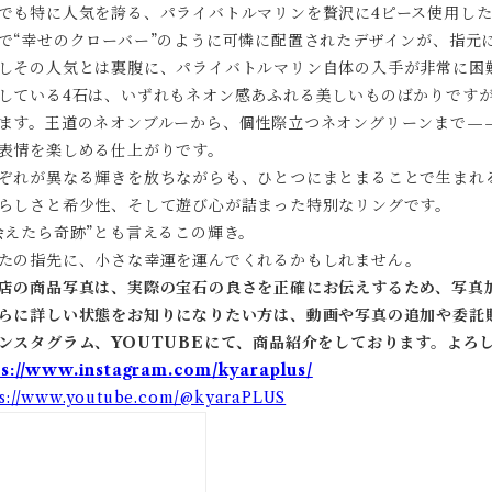
でも特に人気を誇る、パライバトルマリンを贅沢に4ピース使用し
で“幸せのクローバー”のように可憐に配置されたデザインが、指元
しその人気とは裏腹に、パライバトルマリン自体の入手が非常に困難
している4石は、いずれもネオン感あふれる美しいものばかりです
ます。王道のネオンブルーから、個性際立つネオングリーンまで—
表情を楽しめる仕上がりです。
ぞれが異なる輝きを放ちながらも、ひとつにまとまることで生まれ
らしさと希少性、そして遊び心が詰まった特別なリングです。
会えたら奇跡”とも言えるこの輝き。
たの指先に、小さな幸運を運んでくれるかもしれません。
店の商品写真は、実際の宝石の良さを正確にお伝えするため、写真
らに詳しい状態をお知りになりたい方は、動画や写真の追加や委託
ンスタグラム、YOUTUBEにて、商品紹介をしております。よろ
ps://www.instagram.com/kyaraplus/
ps://www.youtube.com/@kyaraPLUS