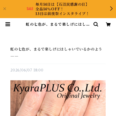
毎月14日は【石沼民感謝の日】
全品14％OFF！
13日は前夜祭インスタライブ！
虹の七色が、まるで楽しげにはしゃ
いでいるかのよう—— | KyaraPL
US Co.,Ltd.
虹の七色が、まるで楽しげにはしゃいでいるかのよう
——
2026/06/07 18:00